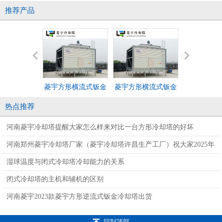
推荐产品
菱宇方形横流式钣金
菱宇方形横流式钣金
菱宇冷却塔
冷却塔LYH--175T
冷却塔LYH--175T
胶衣圆形冷却塔
热点推荐
河南菱宇冷却塔提醒大家怎么样来对比一台方形冷却塔的好坏
河南郑州菱宇冷却塔厂家（菱宇冷却塔许昌生产工厂）祝大家2025年
元旦快乐
湿球温度与闭式冷却塔冷却能力的关系
闭式冷却塔的主机和辅机的区别
河南菱宇2023款菱宇方形逆流式钣金冷却塔出货
回到顶部