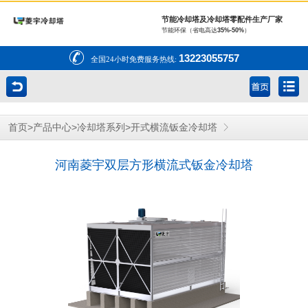
节能冷却塔及冷却塔零配件生产厂家
节能环保（省电高达
35%-50%
）
13223055757
全国24小时免费服务热线:
>
>
>
首页
产品中心
冷却塔系列
开式横流钣金冷却塔
河南菱宇双层方形横流式钣金冷却塔