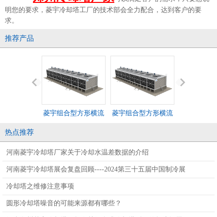
明您的要求，菱宇冷却塔工厂的技术部会全力配合，达到客户的要
求。
推荐产品
菱宇组合型方形横流
菱宇组合型方形横流
菱宇方形横
LYH-G系列钣金冷却
LYH-G系列钣金冷却
冷却塔RCH--
热点推荐
塔
塔
河南菱宇冷却塔厂家关于冷却水温差数据的介绍
河南菱宇冷却塔展会复盘回顾----2024第三十五届中国制冷展
冷却塔之维修注意事项
圆形冷却塔噪音的可能来源都有哪些？